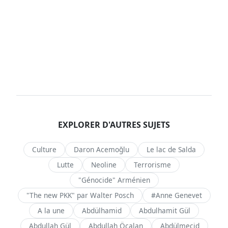
EXPLORER D'AUTRES SUJETS
Culture
Daron Acemoğlu
Le lac de Salda
Lutte
Neoline
Terrorisme
"Génocide" Arménien
"The new PKK" par Walter Posch
#Anne Genevet
A la une
Abdülhamid
Abdulhamit Gül
Abdullah Gül
Abdullah Öcalan
Abdülmecid