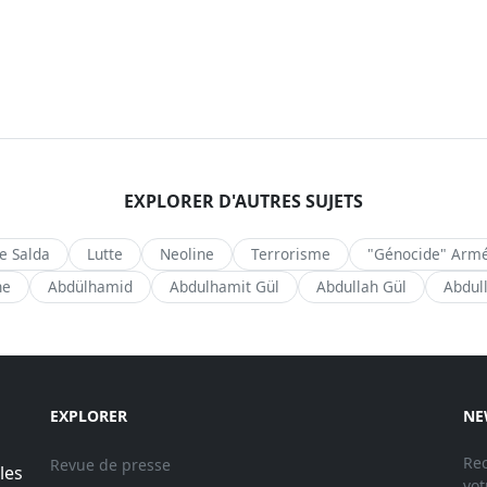
EXPLORER D'AUTRES SUJETS
de Salda
Lutte
Neoline
Terrorisme
"Génocide" Arm
ne
Abdülhamid
Abdulhamit Gül
Abdullah Gül
Abdul
EXPLORER
NE
Rec
Revue de presse
les
vot