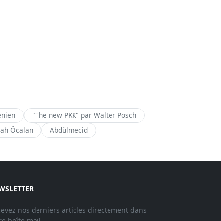
énien
"The new PKK" par Walter Posch
lah Öcalan
Abdülmecid
WSLETTER
evez nos derniers articles directement dans
re boîte mail.