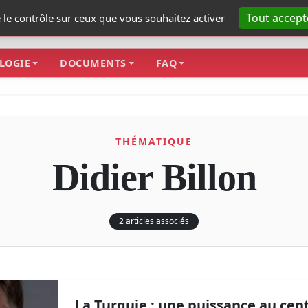
Tout accept
e le contrôle sur ceux que vous souhaitez activer
LOGIE
DOCUMENTS
FAQ
THÉMATIQUE
Didier Billon
2 articles associés
La Turquie : une puissance au cen