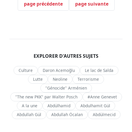
page précédente
page suivante
EXPLORER D'AUTRES SUJETS
Culture
Daron Acemoğlu
Le lac de Salda
Lutte
Neoline
Terrorisme
"Génocide" Arménien
"The new PKK" par Walter Posch
#Anne Genevet
A la une
Abdülhamid
Abdulhamit Gül
Abdullah Gül
Abdullah Öcalan
Abdülmecid