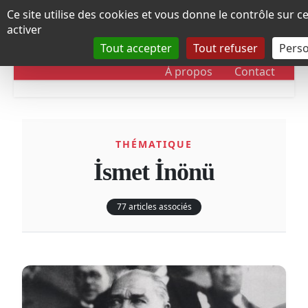
Panneau de gestion des cookies
Ce site utilise des cookies et vous donne le contrôle sur 
activer
Tout accepter
Tout refuser
Perso
RUBRIQUES
DOSSIERS
CHRONOLOGIE
À propos
Contact
THÉMATIQUE
İsmet İnönü
77 articles associés