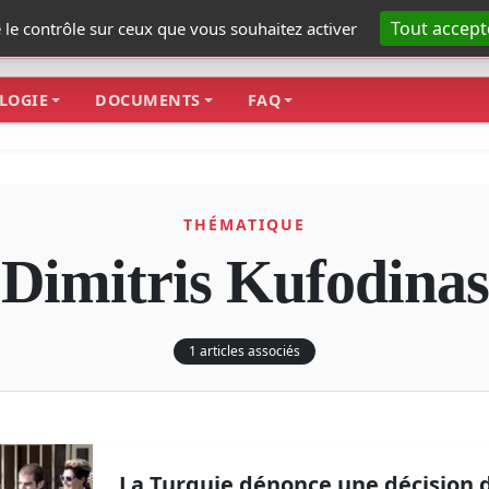
Tout accept
e le contrôle sur ceux que vous souhaitez activer
LOGIE
DOCUMENTS
FAQ
THÉMATIQUE
Dimitris Kufodinas
1 articles associés
La Turquie dénonce une décision d