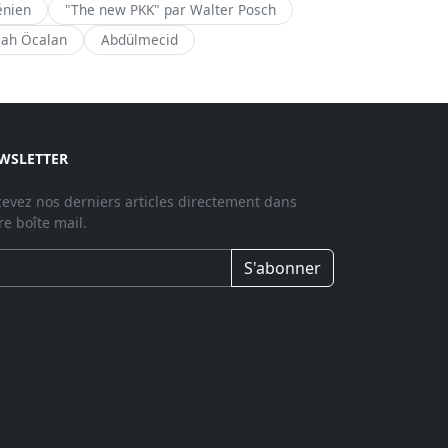
énien
"The new PKK" par Walter Posch
lah Öcalan
Abdülmecid
WSLETTER
evez nos derniers articles directement dans
re boîte mail.
S'abonner