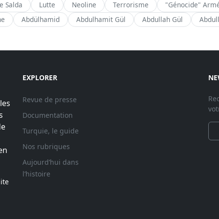
de Salda
Lutte
Neoline
Terrorisme
"Génocide" Arm
ne
Abdülhamid
Abdulhamit Gül
Abdullah Gül
Abdul
EXPLORER
NE
Rec
Revue de presse
les
vot
s
Documentation
de
Turquie, le guide
Nos rubriques
en
Aujourd’hui dans
l’histoire
ite