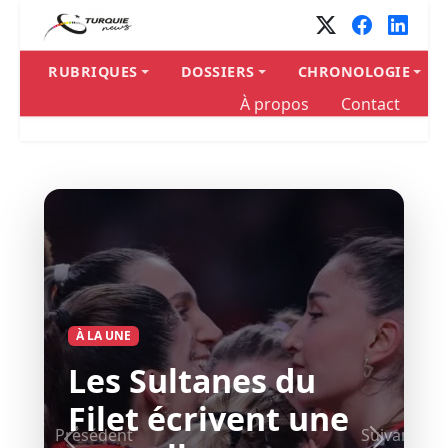
RUBRIQUES
DOSSIERS
CHRONOLOGIE
À propos
Contact
À LA UNE
Les Sultanes du
Filet écrivent une
Présédent
Suivant