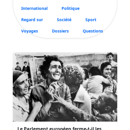
International
Politique
Regard sur
Société
Sport
Voyages
Dossiers
Questions
Le Parlement européen ferme-t-il les