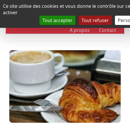
Panneau de gestion des cookies
Ce site utilise des cookies et vous donne le contrôle sur 
activer
Tout accepter
Tout refuser
Perso
RUBRIQUES
DOSSIERS
CHRONOLOGIE
À propos
Contact