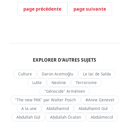
page précédente
page suivante
EXPLORER D'AUTRES SUJETS
Culture
Daron Acemoğlu
Le lac de Salda
Lutte
Neoline
Terrorisme
"Génocide" Arménien
"The new PKK" par Walter Posch
#Anne Genevet
A la une
Abdülhamid
Abdulhamit Gül
Abdullah Gül
Abdullah Öcalan
Abdülmecid