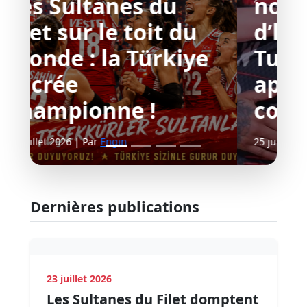
nouvelle page
d’histoire : la
Turquie en finale
après sa victoire
contre la Chine
25 juillet 2026 | Par
Engin
Dernières publications
23 juillet 2026
Les Sultanes du Filet domptent