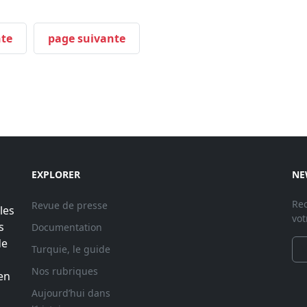
te
page suivante
EXPLORER
NE
Rec
Revue de presse
les
vot
s
Documentation
de
Turquie, le guide
Nos rubriques
en
Aujourd’hui dans