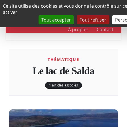
Panneau de gestion des cookies
Ce site utilise des cookies et vous donne le contrôle sur 
activer
Tout accepter
Tout refuser
Perso
RUBRIQUES
DOSSIERS
CHRONOLOGIE
À propos
Contact
THÉMATIQUE
Le lac de Salda
1 articles associés