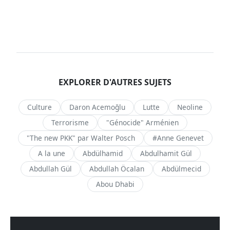
EXPLORER D'AUTRES SUJETS
Culture
Daron Acemoğlu
Lutte
Neoline
Terrorisme
"Génocide" Arménien
"The new PKK" par Walter Posch
#Anne Genevet
A la une
Abdülhamid
Abdulhamit Gül
Abdullah Gül
Abdullah Öcalan
Abdülmecid
Abou Dhabi