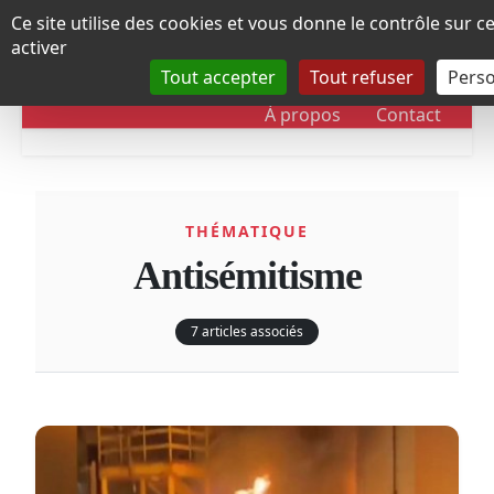
Panneau de gestion des cookies
Ce site utilise des cookies et vous donne le contrôle sur 
activer
Tout accepter
Tout refuser
Perso
RUBRIQUES
DOSSIERS
CHRONOLOGIE
À propos
Contact
THÉMATIQUE
Antisémitisme
7 articles associés