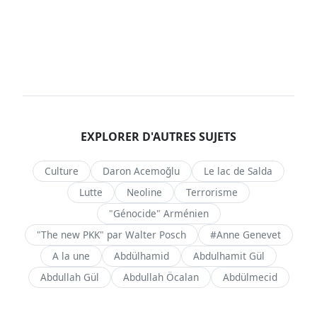
EXPLORER D'AUTRES SUJETS
Culture
Daron Acemoğlu
Le lac de Salda
Lutte
Neoline
Terrorisme
"Génocide" Arménien
"The new PKK" par Walter Posch
#Anne Genevet
A la une
Abdülhamid
Abdulhamit Gül
Abdullah Gül
Abdullah Öcalan
Abdülmecid