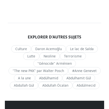
EXPLORER D'AUTRES SUJETS
Culture
Daron Acemoğlu
Le lac de Salda
Lutte
Neoline
Terrorisme
"Génocide" Arménien
"The new PKK" par Walter Posch
#Anne Genevet
A la une
Abdülhamid
Abdulhamit Gül
Abdullah Gül
Abdullah Öcalan
Abdülmecid