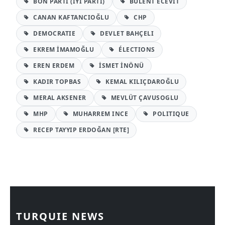
BON PARTI (IYI PARTI)
BÜLENT ECEVIT
CANAN KAFTANCIOĞLU
CHP
DEMOCRATIE
DEVLET BAHÇELI
EKREM İMAMOĞLU
ÉLECTIONS
EREN ERDEM
İSMET İNÖNÜ
KADIR TOPBAS
KEMAL KILIÇDAROĞLU
MERAL AKSENER
MEVLÜT ÇAVUSOGLU
MHP
MUHARREM INCE
POLITIQUE
RECEP TAYYIP ERDOĞAN [RTE]
TURQUIE NEWS