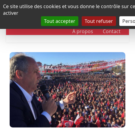
Panneau de gestion des cookies
Ce site utilise des cookies et vous donne le contrôle sur 
activer
Tout accepter
Tout refuser
Perso
RUBRIQUES
DOSSIERS
CHRONOLOGIE
À propos
Contact