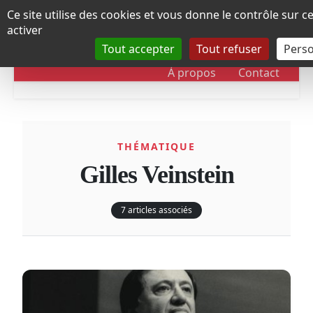
Panneau de gestion des cookies
Ce site utilise des cookies et vous donne le contrôle sur 
activer
Tout accepter
Tout refuser
Perso
RUBRIQUES
DOSSIERS
CHRONOLOGIE
À propos
Contact
THÉMATIQUE
Gilles Veinstein
7 articles associés