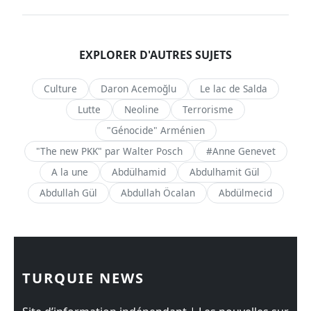
EXPLORER D'AUTRES SUJETS
Culture
Daron Acemoğlu
Le lac de Salda
Lutte
Neoline
Terrorisme
"Génocide" Arménien
"The new PKK" par Walter Posch
#Anne Genevet
A la une
Abdülhamid
Abdulhamit Gül
Abdullah Gül
Abdullah Öcalan
Abdülmecid
TURQUIE NEWS