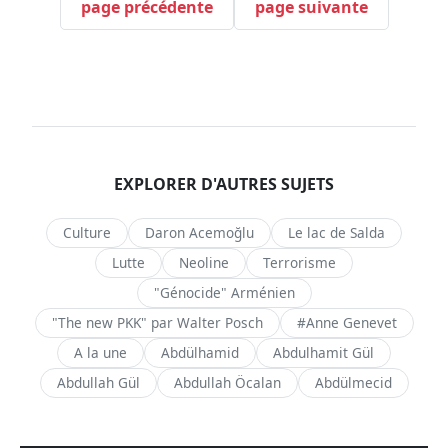
page précédente
page suivante
EXPLORER D'AUTRES SUJETS
Culture
Daron Acemoğlu
Le lac de Salda
Lutte
Neoline
Terrorisme
"Génocide" Arménien
"The new PKK" par Walter Posch
#Anne Genevet
A la une
Abdülhamid
Abdulhamit Gül
Abdullah Gül
Abdullah Öcalan
Abdülmecid