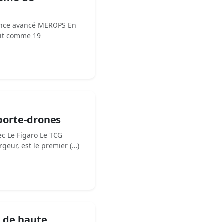
lance avancé MEROPS En
rit comme 19
porte-drones
c Le Figaro Le TCG
geur, est le premier (…)
e de haute