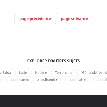
page précédente
page suivante
EXPLORER D'AUTRES SUJETS
de Salda
Lutte
Neoline
Terrorisme
"Génocide" Arm
ne
Abdülhamid
Abdulhamit Gül
Abdullah Gül
Abdul