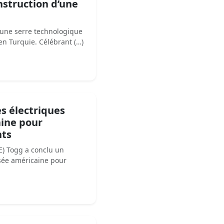
nstruction d’une
une serre technologique
en Turquie. Célébrant (…)
s électriques
aine pour
nts
E) Togg a conclu un
isée américaine pour