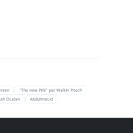
énien
"The new PKK" par Walter Posch
lah Öcalan
Abdülmecid