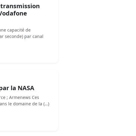
 transmission
 Vodafone
une capacité de
par seconde) par canal
par la NASA
rce ; Armenews Ces
ans le domaine de la (…)