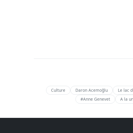
Culture
Daron Acemoğlu
Le lac 
#Anne Genevet
A la u