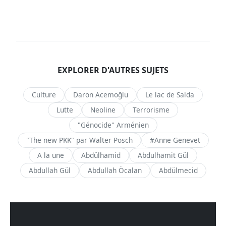
EXPLORER D'AUTRES SUJETS
Culture
Daron Acemoğlu
Le lac de Salda
Lutte
Neoline
Terrorisme
"Génocide" Arménien
"The new PKK" par Walter Posch
#Anne Genevet
A la une
Abdülhamid
Abdulhamit Gül
Abdullah Gül
Abdullah Öcalan
Abdülmecid