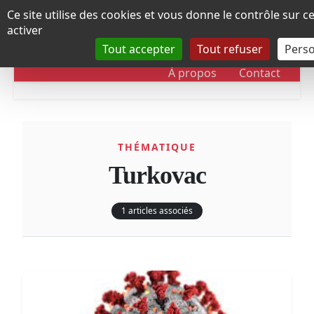
Panneau de gestion des cookies
Ce site utilise des cookies et vous donne le contrôle sur 
activer
Tout accepter
Tout refuser
Perso
RUBRIQUES
DOSSIERS
CHRONOLOGIE
À propos
Contact
THÉMATIQUE
Turkovac
1 articles associés