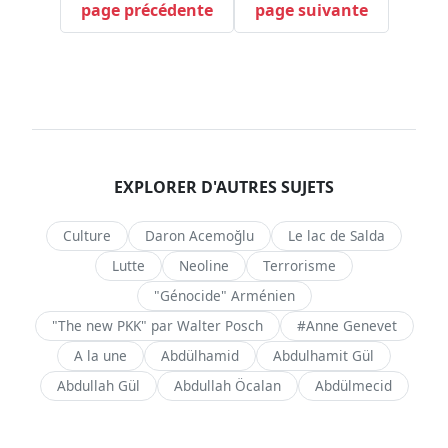
page précédente
page suivante
EXPLORER D'AUTRES SUJETS
Culture
Daron Acemoğlu
Le lac de Salda
Lutte
Neoline
Terrorisme
"Génocide" Arménien
"The new PKK" par Walter Posch
#Anne Genevet
A la une
Abdülhamid
Abdulhamit Gül
Abdullah Gül
Abdullah Öcalan
Abdülmecid