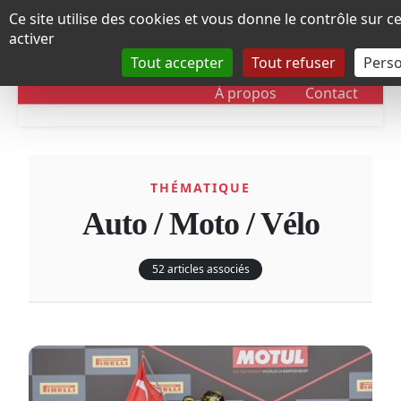
Panneau de gestion des cookies
Ce site utilise des cookies et vous donne le contrôle sur 
activer
Tout accepter
Tout refuser
Perso
RUBRIQUES
DOSSIERS
CHRONOLOGIE
À propos
Contact
THÉMATIQUE
Auto / Moto / Vélo
52 articles associés