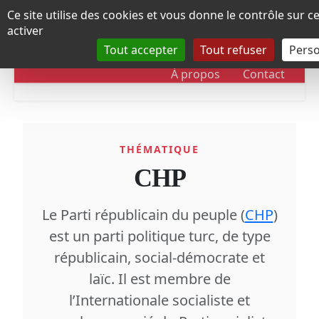
Panneau de gestion des cookies
Ce site utilise des cookies et vous donne le contrôle sur 
activer
Tout accepter
Tout refuser
Perso
RUBRIQUES
DOSSIERS
CHRONOLOGIE
À propos
Contact
THÉMATIQUE
CHP
Le Parti républicain du peuple (
CHP
)
est un parti politique turc, de type
républicain, social-démocrate et
laïc. Il est membre de
l’Internationale socialiste et