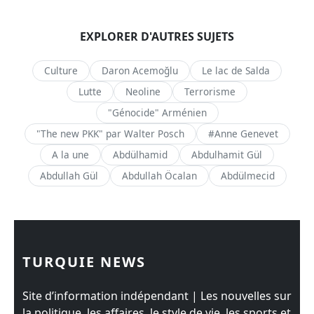
EXPLORER D'AUTRES SUJETS
Culture
Daron Acemoğlu
Le lac de Salda
Lutte
Neoline
Terrorisme
"Génocide" Arménien
"The new PKK" par Walter Posch
#Anne Genevet
A la une
Abdülhamid
Abdulhamit Gül
Abdullah Gül
Abdullah Öcalan
Abdülmecid
TURQUIE NEWS
Site d’information indépendant | Les nouvelles sur
la politique, les affaires, le style de vie, les sports et