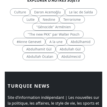
EXPLORER D'AUTRES SUJETS
Culture
Daron Acemoğlu
Le lac de Salda
Lutte
Neoline
Terrorisme
"Génocide" Arménien
"The new PKK" par Walter Posch
#Anne Genevet
A la une
Abdülhamid
Abdulhamit Gül
Abdullah Gül
Abdullah Öcalan
Abdülmecid
TURQUIE NEWS
Site d’information indépendant | Les nouvelles sur
la politique, les affaires, le style de vie, les sports et