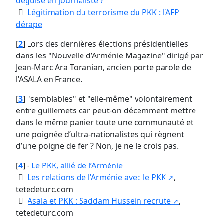
déguisé en journaliste ?
Légitimation du terrorisme du PKK : l’AFP
dérape
[
2
]
Lors des dernières élections présidentielles
dans les "Nouvelle d’Arménie Magazine" dirigé par
Jean-Marc Ara Toranian, ancien porte parole de
l’ASALA en France.
[
3
]
"semblables" et "elle-même" volontairement
entre guillemets car peut-on décemment mettre
dans le même panier toute une communauté et
une poignée d’ultra-nationalistes qui règnent
d’une poigne de fer ? Non, je ne le crois pas.
[
4
]
-
Le PKK, allié de l’Arménie
Les relations de l’Arménie avec le PKK
,
tetedeturc.com
Asala et PKK : Saddam Hussein recrute
,
tetedeturc.com