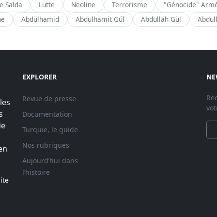
de Salda
Lutte
Neoline
Terrorisme
"Génocide" Arm
ne
Abdülhamid
Abdulhamit Gül
Abdullah Gül
Abdul
EXPLORER
NE
Rec
Revue de presse
les
vot
s
Documentation
de
Turquie, le guide
Nos rubriques
en
Aujourd’hui dans
l’histoire
ite