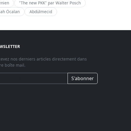
énien
"The new PKK" par Walter Posch
lah Öcalan
Abdülmecid
WSLETTER
evez nos derniers articles directement dans
re boîte mail.
S'abonner