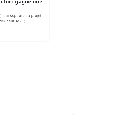
co-turc gagne une
), qui s’oppose au projet
tier peut se (…)