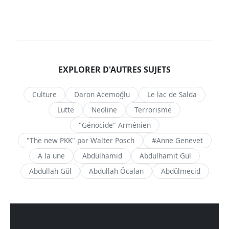
EXPLORER D'AUTRES SUJETS
Culture
Daron Acemoğlu
Le lac de Salda
Lutte
Neoline
Terrorisme
"Génocide" Arménien
"The new PKK" par Walter Posch
#Anne Genevet
A la une
Abdülhamid
Abdulhamit Gül
Abdullah Gül
Abdullah Öcalan
Abdülmecid