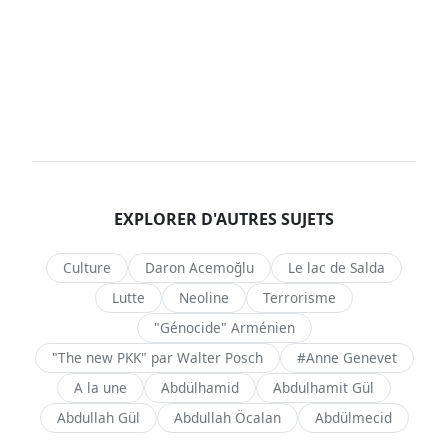
EXPLORER D'AUTRES SUJETS
Culture
Daron Acemoğlu
Le lac de Salda
Lutte
Neoline
Terrorisme
"Génocide" Arménien
"The new PKK" par Walter Posch
#Anne Genevet
A la une
Abdülhamid
Abdulhamit Gül
Abdullah Gül
Abdullah Öcalan
Abdülmecid