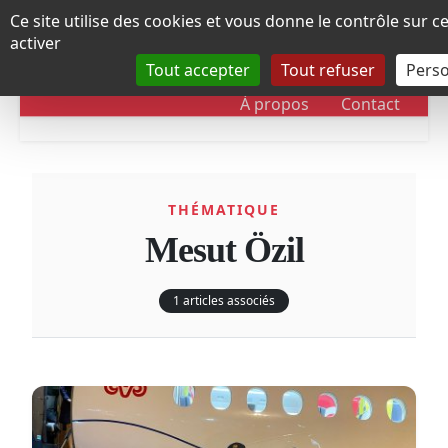
Panneau de gestion des cookies
Ce site utilise des cookies et vous donne le contrôle sur 
activer
Tout accepter
Tout refuser
Perso
RUBRIQUES
DOSSIERS
CHRONOLOGIE
À propos
Contact
THÉMATIQUE
Mesut Özil
1 articles associés