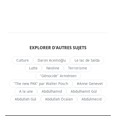
EXPLORER D'AUTRES SUJETS
Culture
Daron Acemoğlu
Le lac de Salda
Lutte
Neoline
Terrorisme
"Génocide" Arménien
"The new PKK" par Walter Posch
#Anne Genevet
A la une
Abdülhamid
Abdulhamit Gül
Abdullah Gül
Abdullah Öcalan
Abdülmecid