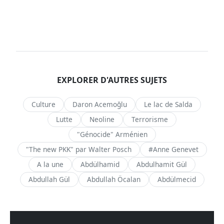
EXPLORER D'AUTRES SUJETS
Culture
Daron Acemoğlu
Le lac de Salda
Lutte
Neoline
Terrorisme
"Génocide" Arménien
"The new PKK" par Walter Posch
#Anne Genevet
A la une
Abdülhamid
Abdulhamit Gül
Abdullah Gül
Abdullah Öcalan
Abdülmecid