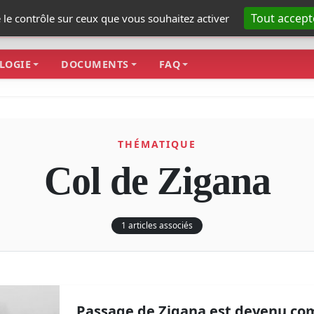
Tout accept
e le contrôle sur ceux que vous souhaitez activer
LOGIE
DOCUMENTS
FAQ
THÉMATIQUE
Col de Zigana
1 articles associés
Passage de Zigana est devenu co