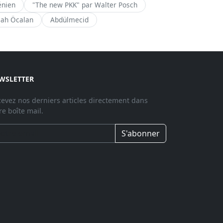
énien
"The new PKK" par Walter Posch
lah Öcalan
Abdülmecid
WSLETTER
evez nos derniers articles directement dans
re boîte mail.
S'abonner