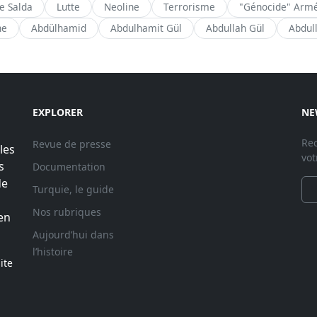
de Salda
Lutte
Neoline
Terrorisme
"Génocide" Arm
ne
Abdülhamid
Abdulhamit Gül
Abdullah Gül
Abdul
EXPLORER
NE
Rec
Revue de presse
les
vot
s
Documentation
de
Turquie, le guide
Nos rubriques
en
Aujourd’hui dans
l’histoire
ite