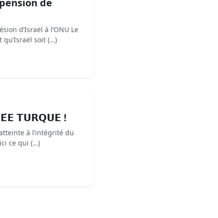
spension de
ésion d’Israël à l’ONU Le
u’Israël soit (…)
𝗘́𝗘 𝗧𝗨𝗥𝗤𝗨𝗘 !
atteinte à l’intégrité du
ici ce qui (…)