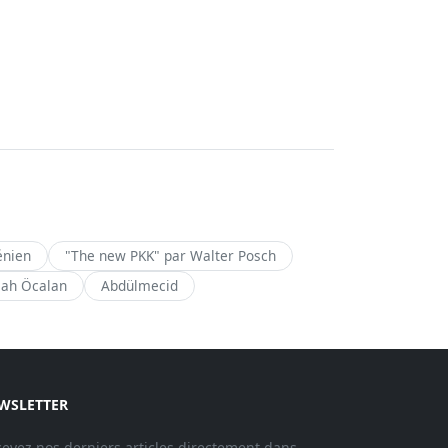
énien
"The new PKK" par Walter Posch
lah Öcalan
Abdülmecid
WSLETTER
evez nos derniers articles directement dans