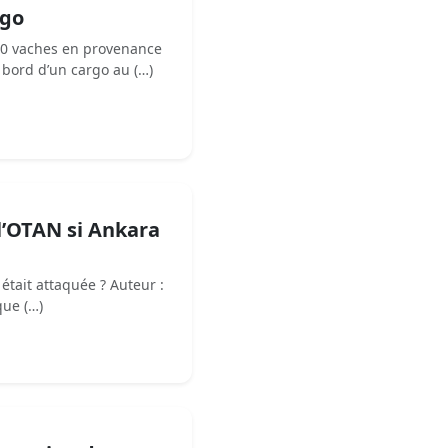
rgo
00 vaches en provenance
 bord d’un cargo au (…)
 l’OTAN si Ankara
 était attaquée ? Auteur :
que (…)