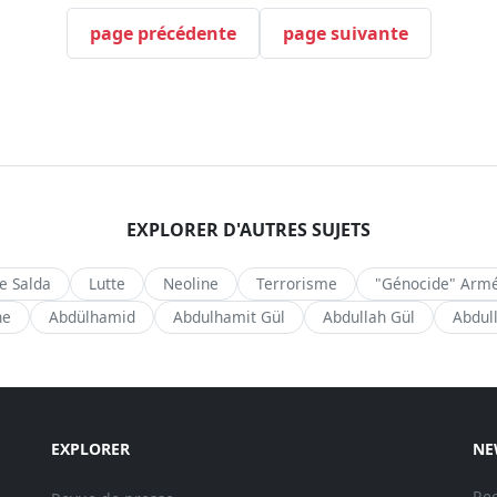
page précédente
page suivante
EXPLORER D'AUTRES SUJETS
de Salda
Lutte
Neoline
Terrorisme
"Génocide" Arm
ne
Abdülhamid
Abdulhamit Gül
Abdullah Gül
Abdul
EXPLORER
NE
Rec