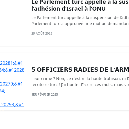
Le Parlement turc appelle à la su
l’adhésion d’Israël à l’ONU
Le Parlement turc appelle à la suspension de l’adh
Parlement turc a approuvé une motion demandant q
29 AOÛT 2025
𝟱 𝗢𝗙𝗙𝗜𝗖𝗜𝗘𝗥𝗦 𝗥𝗔𝗗𝗜𝗘́𝗦 𝗗𝗘 𝗟’𝗔𝗥
Leur crime ? Non, ce n’est ni la haute trahison, ni l’
territoire turc ! J’ai honte d’écrire ces mots, mais vo
1ER FÉVRIER 2025