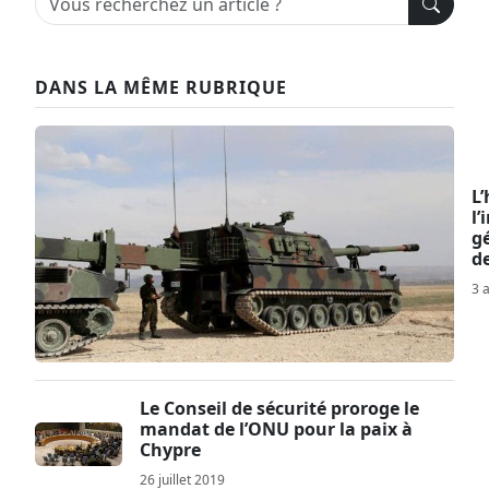
DANS LA MÊME RUBRIQUE
L’
l
g
d
3 
Le Conseil de sécurité proroge le
mandat de l’ONU pour la paix à
Chypre
26 juillet 2019