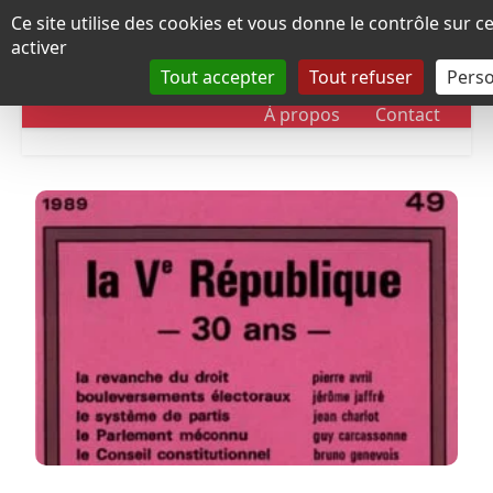
Panneau de gestion des cookies
Ce site utilise des cookies et vous donne le contrôle sur 
activer
Tout accepter
Tout refuser
Perso
RUBRIQUES
DOSSIERS
CHRONOLOGIE
À propos
Contact