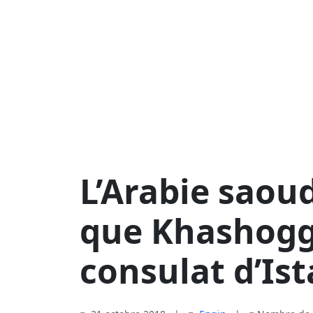
L’Arabie saou
que Khashoggi
consulat d’Is