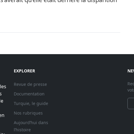
EXPLORER
NE
Rec
Revue de presse
les
vot
s
Documentation
de
Turquie, le guide
Nos rubriques
en
Aujourd’hui dans
l’histoire