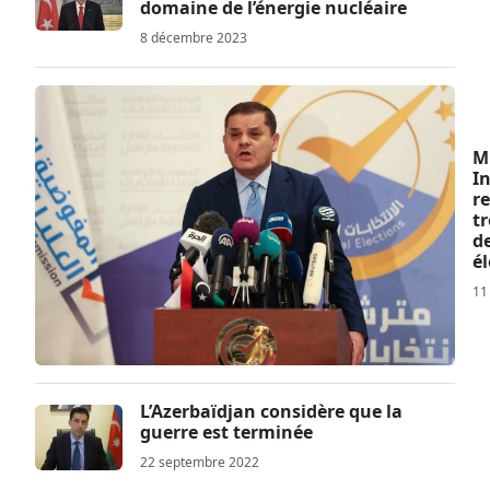
domaine de l’énergie nucléaire
8 décembre 2023
M
In
re
tr
d
él
11
L’Azerbaïdjan considère que la
guerre est terminée
22 septembre 2022