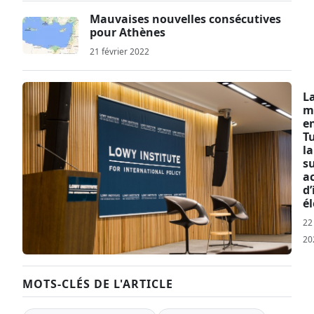
Mauvaises nouvelles consécutives
pour Athènes
21 février 2022
L
m
en
T
la
s
a
d
él
22
20
MOTS-CLÉS DE L'ARTICLE