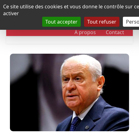
Panneau de gestion des cookies
Ce site utilise des cookies et vous donne le contrôle sur 
activer
Tout accepter
Tout refuser
Perso
RUBRIQUES
DOSSIERS
CHRONOLOGIE
À propos
Contact