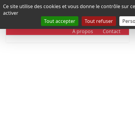
Panneau de gestion des cookies
Ce site utilise des cookies et vous donne le contrôle sur 
activer
Tout accepter
Tout refuser
Perso
RUBRIQUES
DOSSIERS
CHRONOLOGIE
À propos
Contact