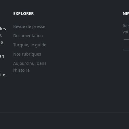
EXPLORER
NE
Rec
Revue de presse
les
vot
s
Documentation
de
Turquie, le guide
Nos rubriques
en
Aujourd’hui dans
l’histoire
ite