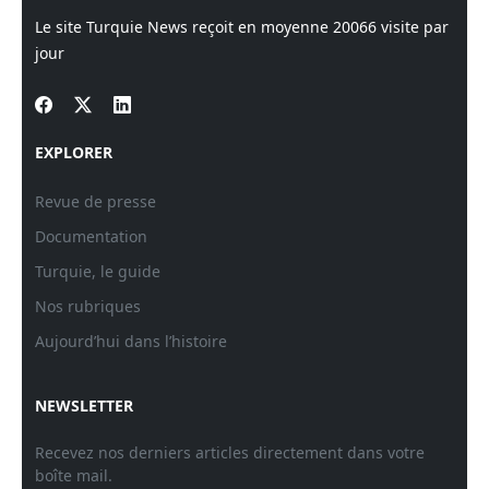
Le site Turquie News reçoit en moyenne
20066
visite par
jour
EXPLORER
Revue de presse
Documentation
Turquie, le guide
Nos rubriques
Aujourd’hui dans l’histoire
NEWSLETTER
Recevez nos derniers articles directement dans votre
boîte mail.