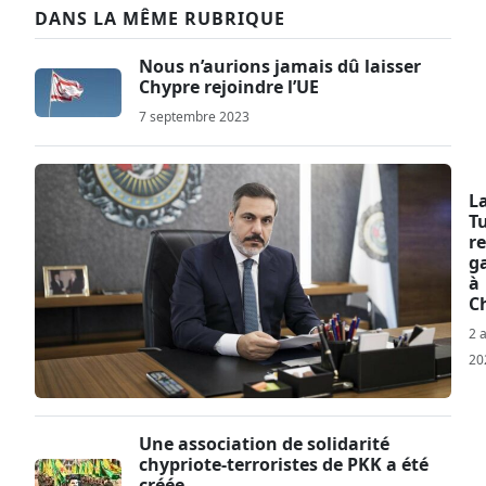
DANS LA MÊME RUBRIQUE
Nous n’aurions jamais dû laisser
Chypre rejoindre l’UE
7 septembre 2023
L
T
r
g
à
C
2 
20
Une association de solidarité
chypriote-terroristes de PKK a été
créée