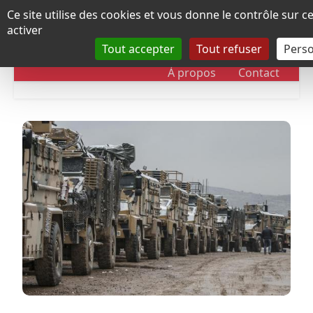
Panneau de gestion des cookies
Ce site utilise des cookies et vous donne le contrôle sur 
activer
Tout accepter
Tout refuser
Perso
RUBRIQUES
DOSSIERS
CHRONOLOGIE
À propos
Contact