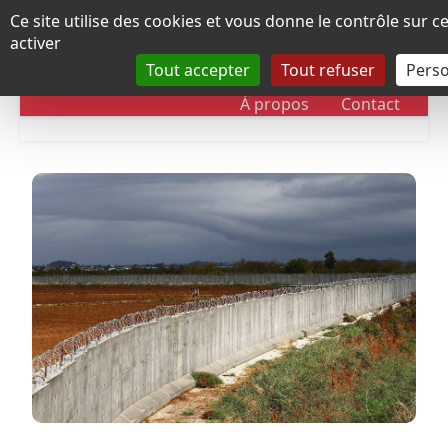
Panneau de gestion des cookies
Ce site utilise des cookies et vous donne le contrôle sur 
activer
Tout accepter
Tout refuser
Perso
RUBRIQUES
DOSSIERS
CHRONOLOGIE
À propos
Contact