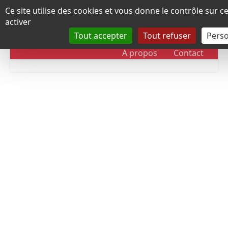
Panneau de gestion des cookies
Ce site utilise des cookies et vous donne le contrôle sur 
activer
Tout accepter
Tout refuser
Perso
RUBRIQUES
DOSSIERS
CHRONOLOGIE
À propos
Contact