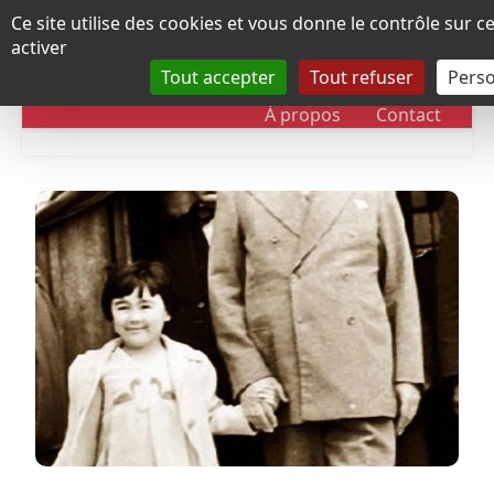
Panneau de gestion des cookies
Ce site utilise des cookies et vous donne le contrôle sur 
activer
Tout accepter
Tout refuser
Perso
RUBRIQUES
DOSSIERS
CHRONOLOGIE
À propos
Contact