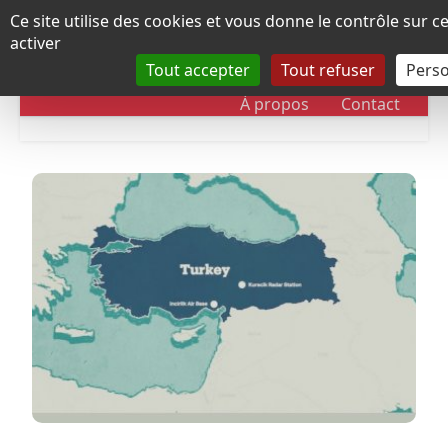
Panneau de gestion des cookies
Ce site utilise des cookies et vous donne le contrôle sur 
activer
Tout accepter
Tout refuser
Perso
RUBRIQUES
DOSSIERS
CHRONOLOGIE
À propos
Contact