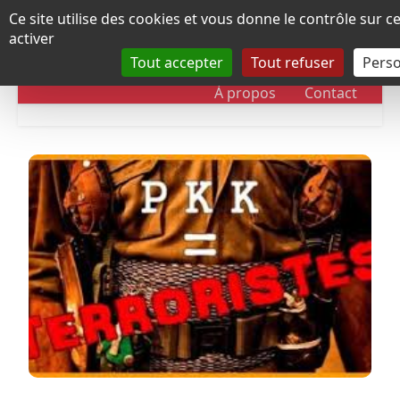
Panneau de gestion des cookies
Ce site utilise des cookies et vous donne le contrôle sur 
activer
Tout accepter
Tout refuser
Perso
RUBRIQUES
DOSSIERS
CHRONOLOGIE
À propos
Contact