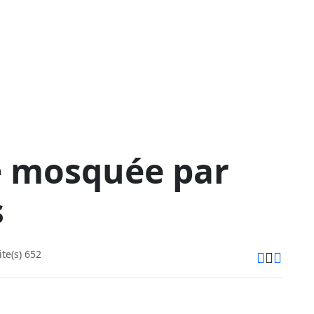
e mosquée par
s
te(s) 652