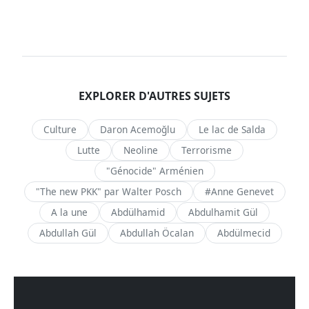
EXPLORER D'AUTRES SUJETS
Culture
Daron Acemoğlu
Le lac de Salda
Lutte
Neoline
Terrorisme
"Génocide" Arménien
"The new PKK" par Walter Posch
#Anne Genevet
A la une
Abdülhamid
Abdulhamit Gül
Abdullah Gül
Abdullah Öcalan
Abdülmecid