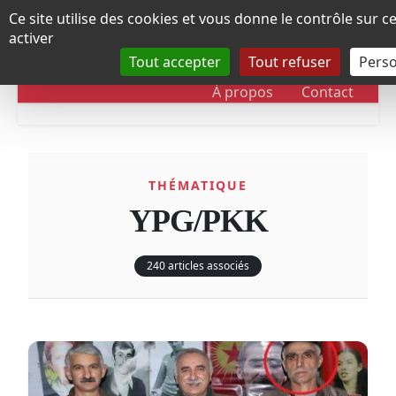
Panneau de gestion des cookies
Ce site utilise des cookies et vous donne le contrôle sur 
activer
Tout accepter
Tout refuser
Perso
RUBRIQUES
DOSSIERS
CHRONOLOGIE
À propos
Contact
THÉMATIQUE
YPG/PKK
240 articles associés