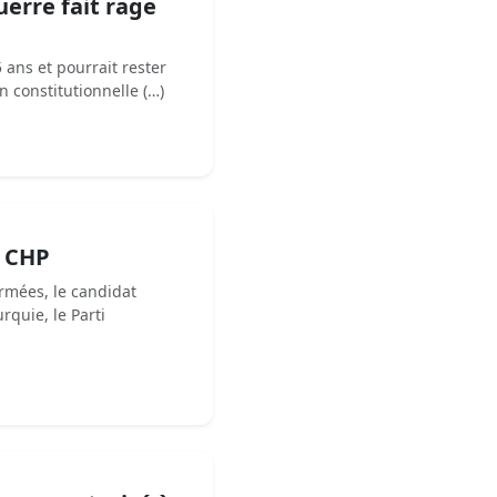
erre fait rage
 ans et pourrait rester
 constitutionnelle (…)
u CHP
rmées, le candidat
rquie, le Parti