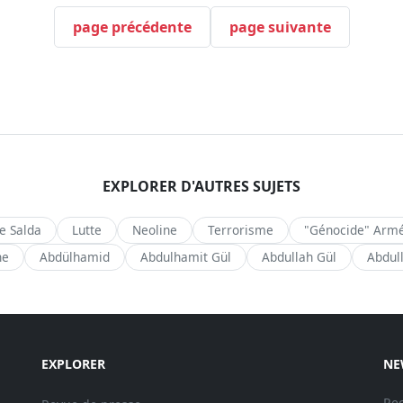
page précédente
page suivante
EXPLORER D'AUTRES SUJETS
de Salda
Lutte
Neoline
Terrorisme
"Génocide" Arm
ne
Abdülhamid
Abdulhamit Gül
Abdullah Gül
Abdul
EXPLORER
NE
Rec