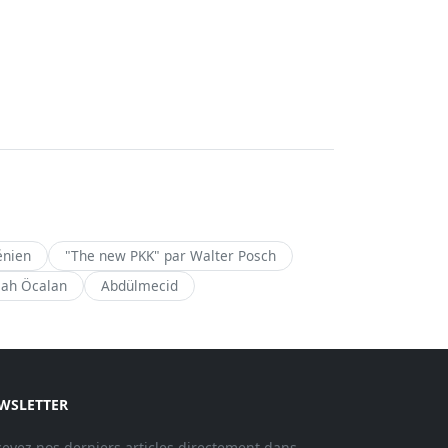
énien
"The new PKK" par Walter Posch
lah Öcalan
Abdülmecid
WSLETTER
evez nos derniers articles directement dans