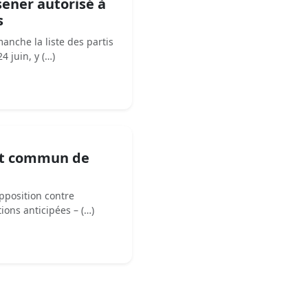
sener autorisé à
s
manche la liste des partis
4 juin, y (…)
ont commun de
opposition contre
ions anticipées – (…)