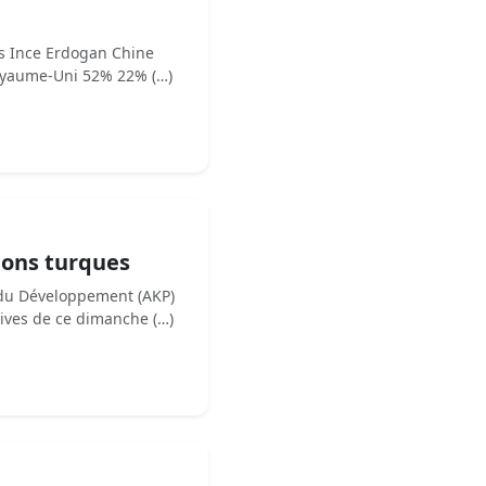
r
ys Ince Erdogan Chine
yaume-Uni 52% 22% (…)
tions turques
t du Développement (AKP)
atives de ce dimanche (…)