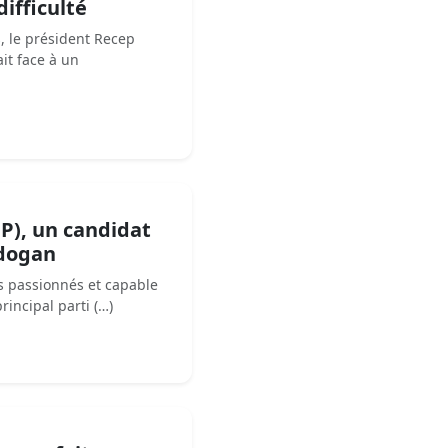
difficulté
, le président Recep
it face à un
HP), un candidat
rdogan
s passionnés et capable
rincipal parti (…)