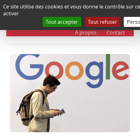
Panneau de gestion des cookies
Ce site utilise des cookies et vous donne le contrôle sur 
activer
Tout accepter
Tout refuser
Perso
RUBRIQUES
DOSSIERS
CHRONOLOGIE
À propos
Contact