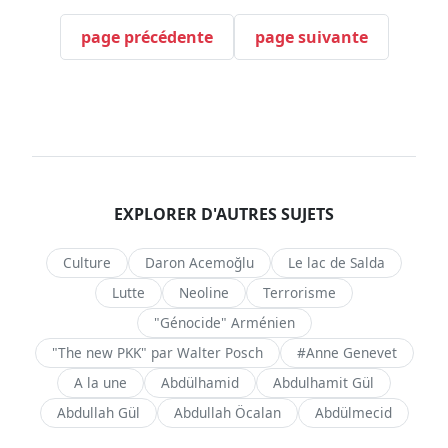
page précédente
page suivante
EXPLORER D'AUTRES SUJETS
Culture
Daron Acemoğlu
Le lac de Salda
Lutte
Neoline
Terrorisme
"Génocide" Arménien
"The new PKK" par Walter Posch
#Anne Genevet
A la une
Abdülhamid
Abdulhamit Gül
Abdullah Gül
Abdullah Öcalan
Abdülmecid