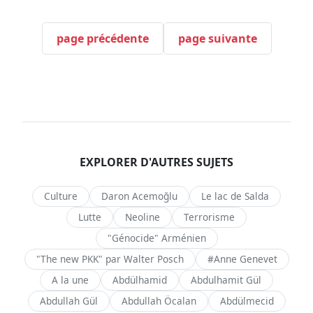
page précédente
page suivante
EXPLORER D'AUTRES SUJETS
Culture
Daron Acemoğlu
Le lac de Salda
Lutte
Neoline
Terrorisme
"Génocide" Arménien
"The new PKK" par Walter Posch
#Anne Genevet
A la une
Abdülhamid
Abdulhamit Gül
Abdullah Gül
Abdullah Öcalan
Abdülmecid