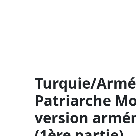
Turquie/Armén
Patriarche Mo
version armé
(1ère partie)