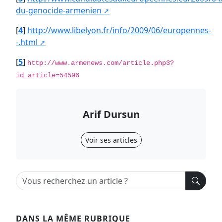
du-genocide-armenien
[
4
]
http://www.libelyon.fr/info/2009/06/europennes-
-.html
[
5
]
http://www.armenews.com/article.php3?
id_article=54596
Arif Dursun
Voir ses articles
DANS LA MÊME RUBRIQUE