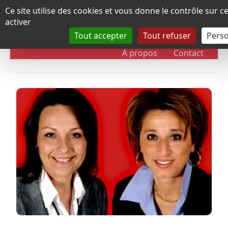
Panneau de gestion des cookies
Ce site utilise des cookies et vous donne le contrôle sur 
activer
Tout accepter
Tout refuser
Perso
RUBRIQUES
DOSSIERS
CHRONOLOGIE
À propos
Contact