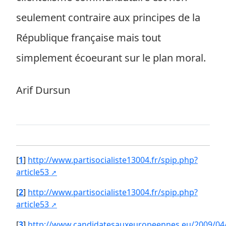
seulement contraire aux principes de la
République française mais tout
simplement écoeurant sur le plan moral.
Arif Dursun
[
1
]
http://www.partisocialiste13004.fr/spip.php?
article53
[
2
]
http://www.partisocialiste13004.fr/spip.php?
article53
[
3
]
http://www.candidatesauxeuropeennes.eu/2009/0