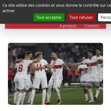
Panneau de gestion des cookies
Ce site utilise des cookies et vous donne le contrôle sur 
activer
Tout accepter
Tout refuser
Perso
RUBRIQUES
DOSSIERS
CHRONOLOGIE
À propos
Contact